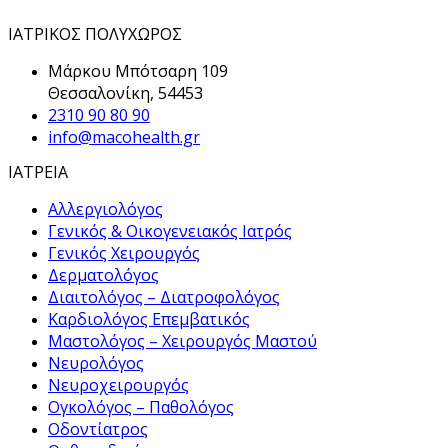
ΙΑΤΡΙΚΟΣ ΠΟΛΥΧΩΡΟΣ
Μάρκου Μπότσαρη 109
Θεσσαλονίκη, 54453
2310 90 80 90
info@macohealth.gr
ΙΑΤΡΕΙΑ
Αλλεργιολόγος
Γενικός & Οικογενειακός Ιατρός
Γενικός Χειρουργός
Δερματολόγος
Διαιτολόγος – Διατροφολόγος
Καρδιολόγος Επεμβατικός
Μαστολόγος – Χειρουργός Μαστού
Νευρολόγος
Νευροχειρουργός
Ογκολόγος – Παθολόγος
Οδοντίατρος