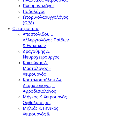
Πνευμονολόγος
Ποδολόγος
Ωτορινολαρυγγολόγος
(ΩΡΛ)
Οι ιατροί μας
Αποστολίδου Ε.
Αλλεργιολόγος Παίδων
& Ενηλίκων
Δραγούμης Δ.
Νευροχειρουργός
Κοκκώνης Δ.
Μαστολόγος –
Χειρουργός
Κουταλοπούλου Αν.
Δερματολόγος –
Αφροδισιολόγος
Μήγκος Κ.
Xειρουργός
Oφθαλμίατρος
Μηλιάς Κ.
Γενικός
Χειρουργός &