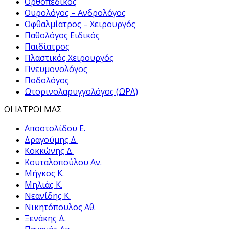
Ορθοπεδικός
Ουρολόγος – Ανδρολόγος
Οφθαλμίατρος – Χειρουργός
Παθολόγος Ειδικός
Παιδίατρος
Πλαστικός Χειρουργός
Πνευμονολόγος
Ποδολόγος
Ωτορινολαρυγγολόγος (ΩΡΛ)
ΟΙ ΙΑΤΡΟΙ ΜΑΣ
Αποστολίδου Ε.
Δραγούμης Δ.
Κοκκώνης Δ.
Κουταλοπούλου Αν.
Μήγκος Κ.
Μηλιάς Κ.
Νεανίδης Κ.
Νικητόπουλος Αθ.
Ξενάκης Δ.