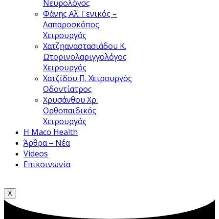
Νευρολόγος
Φάνης Αλ.
Γενικός –
Λαπαροσκόπος
Χειρουργός
Χατζηαναστασιάδου Κ.
Ωτορινολαριγγολόγος
Χειρουργός
Χατζίδου Π.
Χειρουργός
Οδοντίατρος
Χρυσάνθου Χρ.
Ορθοπαιδικός
Χειρουργός
Η Maco Health
Άρθρα – Νέα
Videos
Επικοινωνία
X