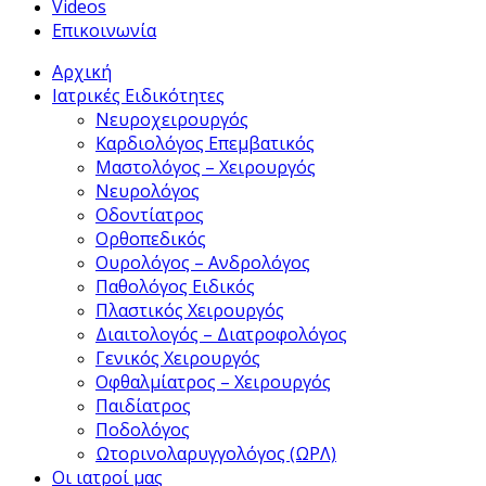
Videos
Επικοινωνία
Αρχική
Ιατρικές Ειδικότητες
Νευροχειρουργός
Καρδιολόγος Επεμβατικός
Μαστολόγος – Χειρουργός
Νευρολόγος
Οδοντίατρος
Ορθοπεδικός
Ουρολόγος – Ανδρολόγος
Παθολόγος Ειδικός
Πλαστικός Χειρουργός
Διαιτολογός – Διατροφολόγος
Γενικός Χειρουργός
Οφθαλμίατρος – Χειρουργός
Παιδίατρος
Ποδολόγος
Ωτορινολαρυγγολόγος (ΩΡΛ)
Οι ιατροί μας