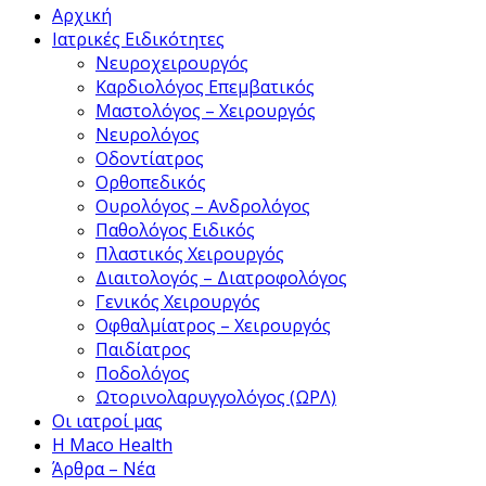
Αρχική
Ιατρικές Ειδικότητες
Νευροχειρουργός
Καρδιολόγος Επεμβατικός
Μαστολόγος – Χειρουργός
Νευρολόγος
Οδοντίατρος
Ορθοπεδικός
Ουρολόγος – Ανδρολόγος
Παθολόγος Ειδικός
Πλαστικός Χειρουργός
Διαιτολογός – Διατροφολόγος
Γενικός Χειρουργός
Οφθαλμίατρος – Χειρουργός
Παιδίατρος
Ποδολόγος
Ωτορινολαρυγγολόγος (ΩΡΛ)
Οι ιατροί μας
Η Maco Health
Άρθρα – Νέα