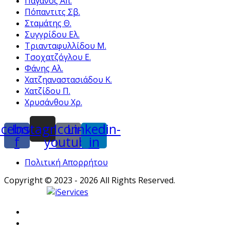
Παγανός Απ.
Πόπαντιτς Σβ.
Σταμάτης Θ.
Συγγρίδου Ελ.
Τριανταφυλλίδου Μ.
Τσοχατζόγλου Ε.
Φάνης Αλ.
Χατζηαναστασιάδου Κ.
Χατζίδου Π.
Χρυσάνθου Χρ.
acebook-
Instagram
Icon-
Linkedin-
f
youtube
in
Πολιτική Απορρήτου
Copyright © 2023 - 2026 All Rights Reserved.
Powered by