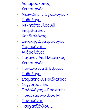
Λαπαροσκόπος
Χειρουργός
Νεανίδης Κ.
Ογκολόγος -
Παθολόγος
Νικητόπουλος Αθ.
Επεμβατικός
Καρδιολόγος
Ξενάκης Δ.
Χειρουργός
Ουρολόγος –
Ανδρολόγος
Παγανός Απ.
Πλαστικός
Χειρουργός
Πόπαντιτς Σβ.
Ειδικός
Παθολόγος
Σταμάτης Θ.
Παιδίατρος
Συγγρίδου Ελ.
Ποδολόγος – Podiatrist
Τριανταφυλλίδου Μ.
Ποδολόγος
Τσοχατζόγλου Ε.