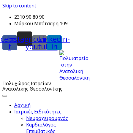
Skip to content
2310 90 80 90
Μάρκου Μπότσαρη 109
acebook-
Instagram
Icon-
Linkedin-
f
youtube
in
Πολυχώρος Ιατρείων
Ανατολικής Θεσσαλονίκης
Αρχική
Ιατρικές Ειδικότητες
Νευροχειρουργός
Καρδιολόγος
Επεμβατικός