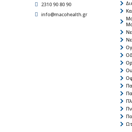
Δι
2310 90 80 90
Κα
info@macohealth.gr
Μα
Μ
Νε
Νε
Ογ
Οδ
Ορ
Ου
Οφ
Πα
Πα
Πλ
Πν
Πο
Ωτ