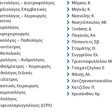
αιτολόγος – Διατροφολόγος
Μήγκος Κ.
ρδιολόγος Επεμβατικός
Μηλιάς Κ.
στολόγος – Χειρουργός
Νεανίδης Κ.
αστού
Νικητόπουλος Αθ.
υρολόγος
Ξενάκης Δ.
υροχειρουργός
Παγανός Απ.
κολόγος – Παθολόγος
Πόπαντιτς Σβ.
οντίατρος
Σταμάτης Θ.
θοπεδικός
Συγγρίδου Ελ.
ρολόγος – Ανδρολόγος
Τριανταφυλλίδου Μ
θαλμίατρος – Χειρουργός
Τσοχατζόγλου Ε.
θολόγος Ειδικός
Φάνης Αλ.
ιδίατρος
Χατζηαναστασιάδου
αστικός Χειρουργός
Χατζίδου Π.
ευμονολόγος
Χρυσάνθου Χρ.
δολόγος
ορινολαρυγγολόγος (ΩΡΛ)