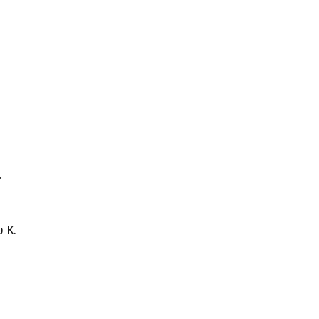
.
 Κ.