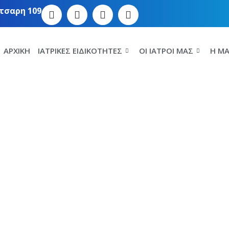
τσαρη 109
ΑΡΧΙΚΉ
ΙΑΤΡΙΚΈΣ ΕΙΔΙΚΌΤΗΤΕΣ
ΟΙ ΙΑΤΡΟΊ ΜΑΣ
Η MA
γγειοπλαστική
Αγγείων
)