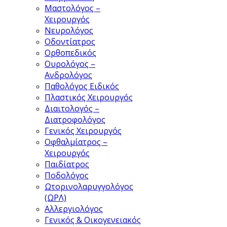
Μαστολόγος –
Χειρουργός
Νευρολόγος
Οδοντίατρος
Ορθοπεδικός
Ουρολόγος –
Ανδρολόγος
Παθολόγος Ειδικός
Πλαστικός Χειρουργός
Διαιτολογός –
Διατροφολόγος
Γενικός Χειρουργός
Οφθαλμίατρος –
Χειρουργός
Παιδίατρος
Ποδολόγος
Ωτορινολαρυγγολόγος
(ΩΡΛ)
Αλλεργιολόγος
Γενικός & Οικογενειακός