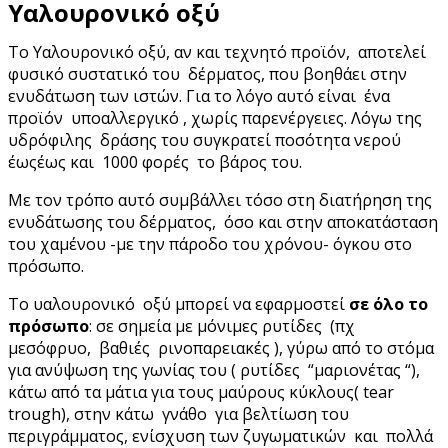
Υαλουρονικό οξύ
Το Υαλουρονικό οξύ, αν και τεχνητό προϊόν, αποτελεί
φυσικό συστατικό του δέρματος, που βοηθάει στην
ενυδάτωση των ιστών. Για το λόγο αυτό είναι ένα
προϊόν υποαλλεργικό , χωρίς παρενέργειες. Λόγω της
υδρόφιλης δράσης του συγκρατεί ποσότητα νερού
έωςέως και 1000 φορές το βάρος του.
Με τον τρόπο αυτό συμβάλλει τόσο στη διατήρηση της
ενυδάτωσης του δέρματος, όσο και στην αποκατάσταση
του χαμένου -με την πάροδο του χρόνου- όγκου στο
πρόσωπο.
Το υαλουρονικό οξύ μπορεί να εφαρμοστεί
σε όλο το
πρόσωπο
: σε σημεία με μόνιμες ρυτίδες (πχ
μεσόφρυο, βαθιές ρινοπαρειακές ), γύρω από το στόμα
για ανύψωση της γωνίας του ( ρυτίδες “μαριονέτας “),
κάτω από τα μάτια για τους μαύρους κύκλους( tear
trough), στην κάτω γνάθο για βελτίωση του
περιγράμματος, ενίσχυση των ζυγωματικών και πολλά