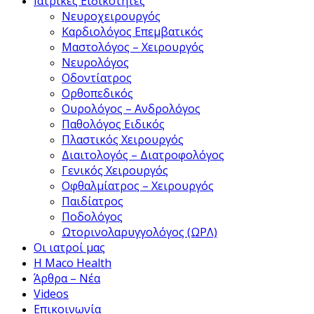
Ιατρικές Ειδικότητες
Νευροχειρουργός
Καρδιολόγος Επεμβατικός
Μαστολόγος – Χειρουργός
Νευρολόγος
Οδοντίατρος
Ορθοπεδικός
Ουρολόγος – Ανδρολόγος
Παθολόγος Ειδικός
Πλαστικός Χειρουργός
Διαιτολογός – Διατροφολόγος
Γενικός Χειρουργός
Οφθαλμίατρος – Χειρουργός
Παιδίατρος
Ποδολόγος
Ωτορινολαρυγγολόγος (ΩΡΛ)
Οι ιατροί μας
Η Maco Health
Άρθρα – Νέα
Videos
Επικοινωνία