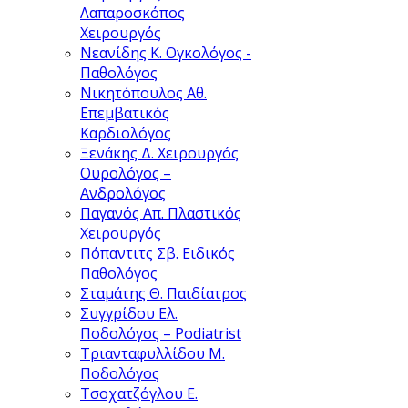
Λαπαροσκόπος
Χειρουργός
Νεανίδης Κ.
Ογκολόγος -
Παθολόγος
Νικητόπουλος Αθ.
Επεμβατικός
Καρδιολόγος
Ξενάκης Δ.
Χειρουργός
Ουρολόγος –
Ανδρολόγος
Παγανός Απ.
Πλαστικός
Χειρουργός
Πόπαντιτς Σβ.
Ειδικός
Παθολόγος
Σταμάτης Θ.
Παιδίατρος
Συγγρίδου Ελ.
Ποδολόγος – Podiatrist
Τριανταφυλλίδου Μ.
Ποδολόγος
Τσοχατζόγλου Ε.