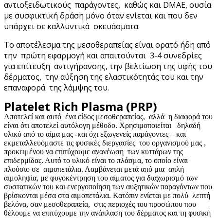
αντιοξειδωτικούς παράγοντες, καθώς και DMAE, ουσία
με συσφικτική δράση μόνο όταν ενίεται και που δεν
υπάρχει σε καλλυντικά σκευάσματα.
Το αποτέλεσμα της μεσοθεραπείας είναι ορατό ήδη από
την πρώτη εφαρμογή και απαιτούνται 3-4 συνεδρίες
για επίτευξη αντιγήρανσης, την βελτίωση της υφής του
δέρματος, την αύξηση της ελαστικότητάς του και την
επαναφορά της λάμψης του.
Platelet Rich Plasma (PRP)
Αποτελεί και αυτό ένα είδος μεσοθεραπείας, αλλά η διαφορά του
είναι ότι αποτελεί αυτόλογη μέθοδο. Χρησιμοποιείται δηλαδή
υλικό από το αίμα μας -και όχι εξωγενείς παράγοντες – και
εκμεταλλευόμαστε τις φυσικές διεργασίες του οργανισμού μας ,
προκειμένου να επιτύχουμε ανανέωση των κυττάρων της
επιδερμίδας. Αυτό το υλικό είναι το πλάσμα, το οποίο είναι
πλούσιο σε αιμοπετάλια. Λαμβάνεται μετά από μια απλή
αιμοληψία, με φυγοκέντρηση του αίματος για διαχωρισμό των
συστατικών του και ενεργοποίηση των αυξητικών παραγόντων που
βρίσκονται μέσα στα αιμοπετάλια. Κατόπιν ενίεται με πολύ λεπτή
βελόνα, σαν μεσοθεραπεία, στις περιοχές του προσώπου που
θέλουμε να επιτύχουμε την ανάπλαση του δέρματος και τη φυσική