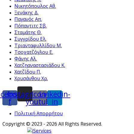
Νικητόπουλος Αθ.
Ξενάκης Δ.
Παγανός Απ.
Πόπαντιτς Σβ.
Σταμάτης Θ.
Συγγρίδου Ελ.
Τριανταφυλλίδου Μ.
Τσοχατζόγλου Ε.
Φάνης Αλ.
Χατζηαναστασιάδου Κ.
Χατζίδου Π.
Χρυσάνθου Χρ.
acebook-
Instagram
Icon-
Linkedin-
f
youtube
in
Πολιτική Απορρήτου
Copyright © 2023 - 2026 All Rights Reserved.
Powered by