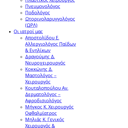
Πνευμονολόγος
Ποδολόγος
Ωτορινολαρυγγολόγος
(ΩΡΛ)
Οι ιατροί μας
Αποστολίδου Ε.
Αλλεργιολόγος Παίδων
& Ενηλίκων
Δραγούμης Δ.
Νευροχειρουργός
Κοκκώνης Δ.
Μαστολόγος –
Χειρουργός
Κουταλοπούλου Αν.
Δερματολόγος –
Αφροδισιολόγος
Μήγκος Κ.
Xειρουργός
Oφθαλμίατρος
Μηλιάς Κ.
Γενικός
Χειρουργός &