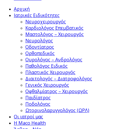
Αρχική
Ιατρικές Ειδικότητες
Νευροχειρουργός
Καρδιολόγος Επεμβατικός
Μαστολόγος – Χειρουργός
Νευρολόγος
Οδοντίατρος
Ορθοπεδικός
Ουρολόγος – Ανδρολόγος
Παθολόγος Ειδικός
Πλαστικός Χειρουργός
Διαιτολογός – Διατροφολόγος
Γενικός Χειρουργός
Οφθαλμίατρος – Χειρουργός
Παιδίατρος
Ποδολόγος
Ωτορινολαρυγγολόγος (ΩΡΛ)
Οι ιατροί μας
Η Maco Health