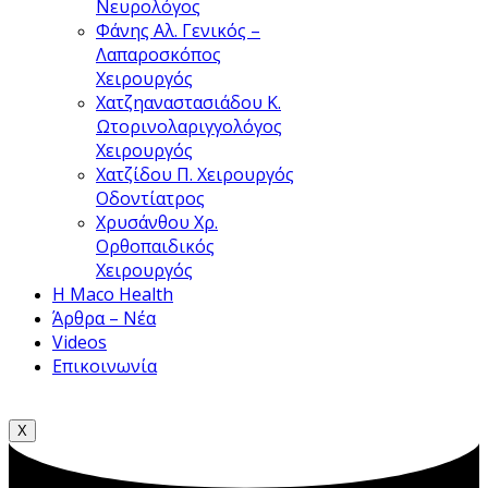
Νευρολόγος
Φάνης Αλ.
Γενικός –
Λαπαροσκόπος
Χειρουργός
Χατζηαναστασιάδου Κ.
Ωτορινολαριγγολόγος
Χειρουργός
Χατζίδου Π.
Χειρουργός
Οδοντίατρος
Χρυσάνθου Χρ.
Ορθοπαιδικός
Χειρουργός
Η Maco Health
Άρθρα – Νέα
Videos
Επικοινωνία
X