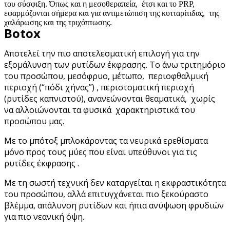
του σύσφιξη. Όπως και η μεσοθεραπεία, έτσι και το PRP,
εφαρμόζονται σήμερα και για αντιμετώπιση της κυτταρίτιδας, της
χαλάρωσης και της τριχόπτωσης.
Botox
Αποτελεί την πιο αποτελεσματική επιλογή για την
εξομάλυνση των ρυτίδων έκφρασης. Το άνω τριτημόριο
του προσώπου, μεσόφρυο, μέτωπο, περιοφθαλμική
περιοχή (“πόδι χήνας”) , περιστοματική περιοχή
(ρυτίδες καπνιστού), ανανεώνονται θεαματικά, χωρίς
να αλλοιώνονται τα φυσικά χαρακτηριστικά του
προσώπου μας.
Με το μπότοξ μπλοκάροντας τα νευρικά ερεθίσματα
μόνο προς τους μύες που είναι υπεύθυνοι για τις
ρυτίδες έκφρασης .
Με τη σωστή τεχνική δεν καταργείται η εκφραστικότητα
του προσώπου, αλλά επιτυγχάνεται πιο ξεκούραστο
βλέμμα, απάλυνση ρυτίδων και ήπια ανύψωση φρυδιών
για πιο νεανική όψη.