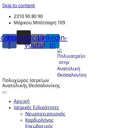
Skip to content
2310 90 80 90
Μάρκου Μπότσαρη 109
acebook-
Instagram
Icon-
Linkedin-
f
youtube
in
Πολυχώρος Ιατρείων
Ανατολικής Θεσσαλονίκης
Αρχική
Ιατρικές Ειδικότητες
Νευροχειρουργός
Καρδιολόγος
Επεμβατικός