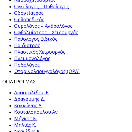
Νευροχειρουργός
Ογκολόγος – Παθολόγος
Οδοντίατρος
Ορθοπεδικός
Ουρολόγος – Ανδρολόγος
Οφθαλμίατρος – Χειρουργός
Παθολόγος Ειδικός
Παιδίατρος
Πλαστικός Χειρουργός
Πνευμονολόγος
Ποδολόγος
Ωτορινολαρυγγολόγος (ΩΡΛ)
ΟΙ ΙΑΤΡΟΙ ΜΑΣ
Αποστολίδου Ε.
Δραγούμης Δ.
Κοκκώνης Δ.
Κουταλοπούλου Αν.
Μήγκος Κ.
Μηλιάς Κ.
Νεανίδης Κ.