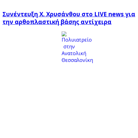
Συνέντευξη Χ. Χρυσάνθου στο LIVE news για
την αρθοπλαστική βάσης αντίχειρα