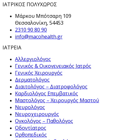
ΙΑΤΡΙΚΟΣ ΠΟΛΥΧΩΡΟΣ
Μάρκου Μπότσαρη 109
Θεσσαλονίκη, 54453
2310 90 80 90
info@macohealth.gr
ΙΑΤΡΕΙΑ
Αλλεργιολόγος
Γενικός & Οικογενειακός Ιατρός
Γενικός Χειρουργός
Δερματολόγος
Διαιτολόγος – Διατροφολόγος
Καρδιολόγος Επεμβατικός
Μαστολόγος – Χειρουργός Μαστού
Νευρολόγος
Νευροχειρουργός
Ογκολόγος – Παθολόγος
Οδοντίατρος
Ορθοπεδικός