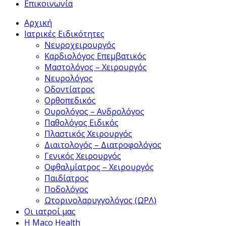
Επικοινωνία
Αρχική
Ιατρικές Ειδικότητες
Νευροχειρουργός
Καρδιολόγος Επεμβατικός
Μαστολόγος – Χειρουργός
Νευρολόγος
Οδοντίατρος
Ορθοπεδικός
Ουρολόγος – Ανδρολόγος
Παθολόγος Ειδικός
Πλαστικός Χειρουργός
Διαιτολογός – Διατροφολόγος
Γενικός Χειρουργός
Οφθαλμίατρος – Χειρουργός
Παιδίατρος
Ποδολόγος
Ωτορινολαρυγγολόγος (ΩΡΛ)
Οι ιατροί μας
Η Maco Health