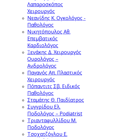
Λαπαροσκόπος
Χειρουργός
Νεανίδης Κ.
Ογκολόγος -
Παθολόγος
Νικητόπουλος Αθ.
Επεμβατικός
Καρδιολόγος
Ξενάκης Δ.
Χειρουργός
Ουρολόγος –
Ανδρολόγος
Παγανός Απ.
Πλαστικός
Χειρουργός
Πόπαντιτς Σβ.
Ειδικός
Παθολόγος
Σταμάτης Θ.
Παιδίατρος
Συγγρίδου Ελ.
Ποδολόγος – Podiatrist
Τριανταφυλλίδου Μ.
Ποδολόγος
Τσοχατζόγλου Ε.