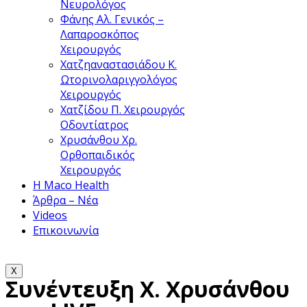
Νευρολόγος
Φάνης Αλ.
Γενικός –
Λαπαροσκόπος
Χειρουργός
Χατζηαναστασιάδου Κ.
Ωτορινολαριγγολόγος
Χειρουργός
Χατζίδου Π.
Χειρουργός
Οδοντίατρος
Χρυσάνθου Χρ.
Ορθοπαιδικός
Χειρουργός
Η Maco Health
Άρθρα – Νέα
Videos
Επικοινωνία
X
Συνέντευξη Χ. Χρυσάνθου