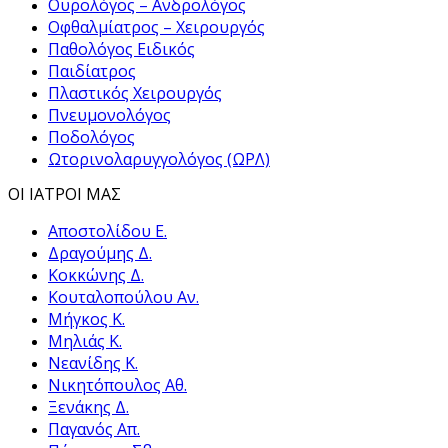
Ουρολόγος – Ανδρολόγος
Οφθαλμίατρος – Χειρουργός
Παθολόγος Ειδικός
Παιδίατρος
Πλαστικός Χειρουργός
Πνευμονολόγος
Ποδολόγος
Ωτορινολαρυγγολόγος (ΩΡΛ)
ΟΙ ΙΑΤΡΟΙ ΜΑΣ
Αποστολίδου Ε.
Δραγούμης Δ.
Κοκκώνης Δ.
Κουταλοπούλου Αν.
Μήγκος Κ.
Μηλιάς Κ.
Νεανίδης Κ.
Νικητόπουλος Αθ.
Ξενάκης Δ.
Παγανός Απ.