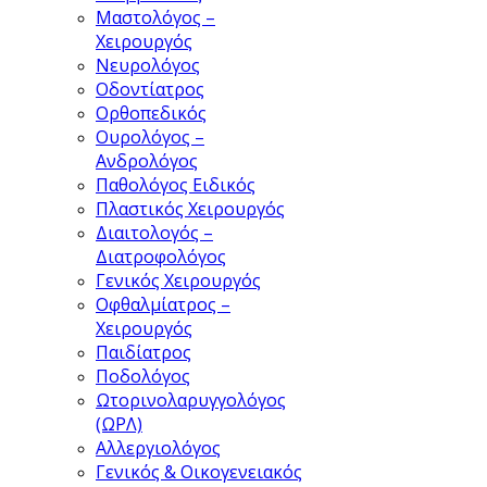
Μαστολόγος –
Χειρουργός
Νευρολόγος
Οδοντίατρος
Ορθοπεδικός
Ουρολόγος –
Ανδρολόγος
Παθολόγος Ειδικός
Πλαστικός Χειρουργός
Διαιτολογός –
Διατροφολόγος
Γενικός Χειρουργός
Οφθαλμίατρος –
Χειρουργός
Παιδίατρος
Ποδολόγος
Ωτορινολαρυγγολόγος
(ΩΡΛ)
Αλλεργιολόγος
Γενικός & Οικογενειακός