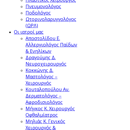
Πνευμονολόγος
Ποδολόγος
Ωτορινολαρυγγολόγος
(ΩΡΛ)
Οι ιατροί μας
Αποστολίδου Ε.
Αλλεργιολόγος Παίδων
& Ενηλίκων
Δραγούμης Δ.
Νευροχειρουργός
Κοκκώνης Δ.
Μαστολόγος –
Χειρουργός
Κουταλοπούλου Αν.
Δερματολόγος –
Αφροδισιολόγος
Μήγκος Κ.
Xειρουργός
Oφθαλμίατρος
Μηλιάς Κ.
Γενικός
Χειρουργός &