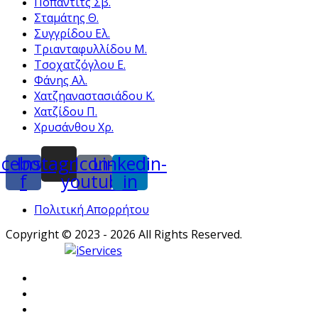
Πόπαντιτς Σβ.
Σταμάτης Θ.
Συγγρίδου Ελ.
Τριανταφυλλίδου Μ.
Τσοχατζόγλου Ε.
Φάνης Αλ.
Χατζηαναστασιάδου Κ.
Χατζίδου Π.
Χρυσάνθου Χρ.
acebook-
Instagram
Icon-
Linkedin-
f
youtube
in
Πολιτική Απορρήτου
Copyright © 2023 - 2026 All Rights Reserved.
Powered by