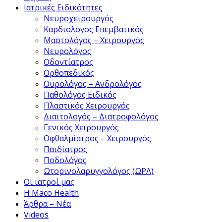
Ιατρικές Ειδικότητες
Νευροχειρουργός
Καρδιολόγος Επεμβατικός
Μαστολόγος – Χειρουργός
Νευρολόγος
Οδοντίατρος
Ορθοπεδικός
Ουρολόγος – Ανδρολόγος
Παθολόγος Ειδικός
Πλαστικός Χειρουργός
Διαιτολογός – Διατροφολόγος
Γενικός Χειρουργός
Οφθαλμίατρος – Χειρουργός
Παιδίατρος
Ποδολόγος
Ωτορινολαρυγγολόγος (ΩΡΛ)
Οι ιατροί μας
Η Maco Health
Άρθρα – Νέα
Videos