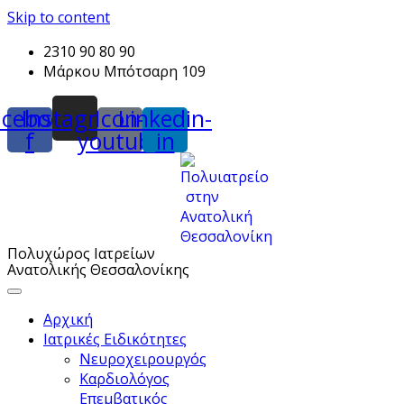
Skip to content
2310 90 80 90
Μάρκου Μπότσαρη 109
acebook-
Instagram
Icon-
Linkedin-
f
youtube
in
Πολυχώρος Ιατρείων
Ανατολικής Θεσσαλονίκης
Αρχική
Ιατρικές Ειδικότητες
Νευροχειρουργός
Καρδιολόγος
Επεμβατικός