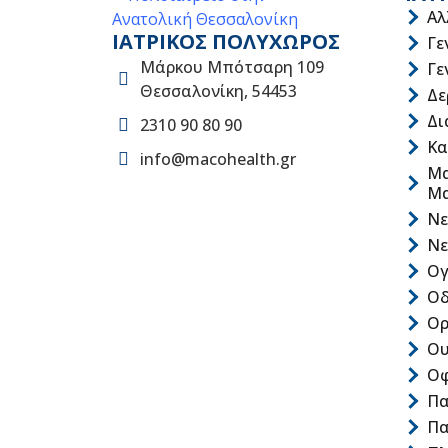
Αλ
ΙΑΤΡΙΚΟΣ ΠΟΛΥΧΩΡΟΣ
Γε
Μάρκου Μπότσαρη 109
Γε
Θεσσαλονίκη, 54453
Δε
Δι
2310 90 80 90
Κα
info@macohealth.gr
Μα
Μ
Νε
Νε
Ογ
Οδ
Ορ
Ου
Οφ
Πα
Πα