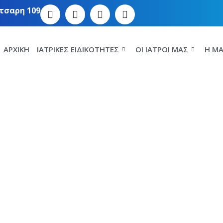
τσαρη 109
ΑΡΧΙΚΉ
ΙΑΤΡΙΚΈΣ ΕΙΔΙΚΌΤΗΤΕΣ
ΟΙ ΙΑΤΡΟΊ ΜΑΣ
Η MA
στη διάγνωση και
ακικού πόνου