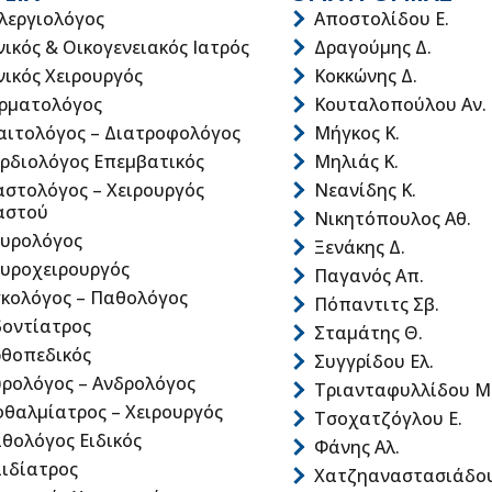
λεργιολόγος
Αποστολίδου Ε.
νικός & Οικογενειακός Ιατρός
Δραγούμης Δ.
νικός Χειρουργός
Κοκκώνης Δ.
ρματολόγος
Κουταλοπούλου Αν.
αιτολόγος – Διατροφολόγος
Μήγκος Κ.
ρδιολόγος Επεμβατικός
Μηλιάς Κ.
στολόγος – Χειρουργός
Νεανίδης Κ.
αστού
Νικητόπουλος Αθ.
υρολόγος
Ξενάκης Δ.
υροχειρουργός
Παγανός Απ.
κολόγος – Παθολόγος
Πόπαντιτς Σβ.
οντίατρος
Σταμάτης Θ.
θοπεδικός
Συγγρίδου Ελ.
ρολόγος – Ανδρολόγος
Τριανταφυλλίδου Μ
θαλμίατρος – Χειρουργός
Τσοχατζόγλου Ε.
θολόγος Ειδικός
Φάνης Αλ.
ιδίατρος
Χατζηαναστασιάδου