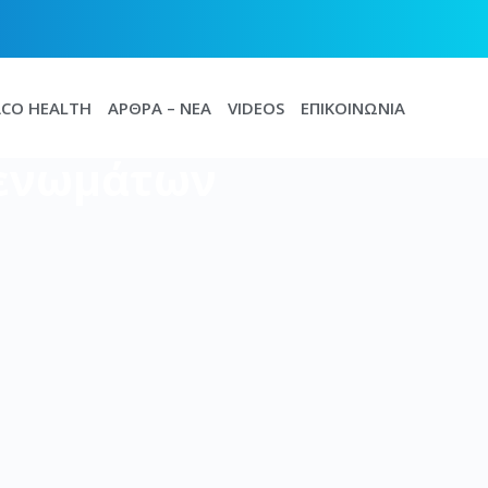
CO HEALTH
ΆΡΘΡΑ – ΝΈΑ
VIDEOS
ΕΠΙΚΟΙΝΩΝΊΑ
τενωμάτων