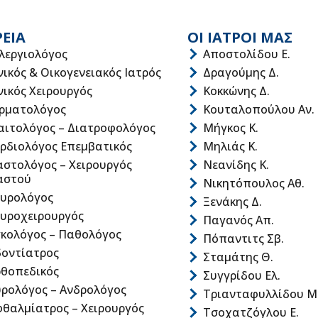
ΡΕΙΑ
ΟΙ ΙΑΤΡΟΙ ΜΑΣ
λεργιολόγος
Αποστολίδου Ε.
νικός & Οικογενειακός Ιατρός
Δραγούμης Δ.
νικός Χειρουργός
Κοκκώνης Δ.
ρματολόγος
Κουταλοπούλου Αν.
αιτολόγος – Διατροφολόγος
Μήγκος Κ.
ρδιολόγος Επεμβατικός
Μηλιάς Κ.
στολόγος – Χειρουργός
Νεανίδης Κ.
αστού
Νικητόπουλος Αθ.
υρολόγος
Ξενάκης Δ.
υροχειρουργός
Παγανός Απ.
κολόγος – Παθολόγος
Πόπαντιτς Σβ.
οντίατρος
Σταμάτης Θ.
θοπεδικός
Συγγρίδου Ελ.
ρολόγος – Ανδρολόγος
Τριανταφυλλίδου Μ
θαλμίατρος – Χειρουργός
Τσοχατζόγλου Ε.