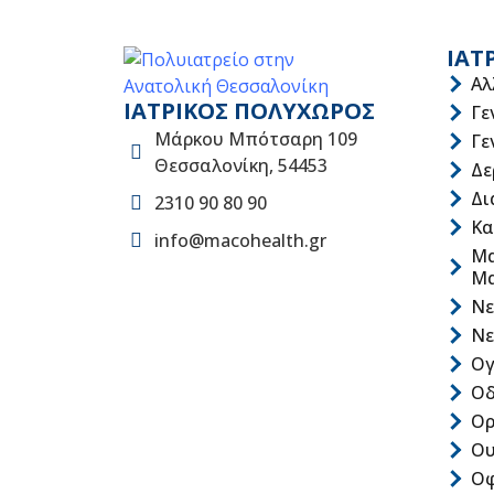
ΙΑΤ
Αλ
ΙΑΤΡΙΚΟΣ ΠΟΛΥΧΩΡΟΣ
Γε
Μάρκου Μπότσαρη 109
Γε
Θεσσαλονίκη, 54453
Δε
Δι
2310 90 80 90
Κα
info@macohealth.gr
Μα
Μ
Νε
Νε
Ογ
Οδ
Ορ
Ου
Οφ