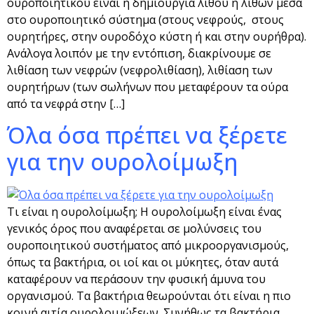
ουροποιητικού είναι η δημιουργία λίθου ή λίθων μέσα
στο ουροποιητικό σύστημα (στους νεφρούς, στους
ουρητήρες, στην ουροδόχο κύστη ή και στην ουρήθρα).
Ανάλογα λοιπόν με την εντόπιση, διακρίνουμε σε
λιθίαση των νεφρών (νεφρολιθίαση), λιθίαση των
ουρητήρων (των σωλήνων που μεταφέρουν τα ούρα
από τα νεφρά στην […]
Όλα όσα πρέπει να ξέρετε
για την ουρολοίμωξη
Τι είναι η ουρολοίμωξη; Η ουρολοίμωξη είναι ένας
γενικός όρος που αναφέρεται σε μολύνσεις του
ουροποιητικού συστήματος από μικροοργανισμούς,
όπως τα βακτήρια, οι ιοί και οι μύκητες, όταν αυτά
καταφέρουν να περάσουν την φυσική άμυνα του
οργανισμού. Τα βακτήρια θεωρούνται ότι είναι η πιο
κοινή αιτία ουρολοιμώξεων. Συνήθως τα βακτήρια