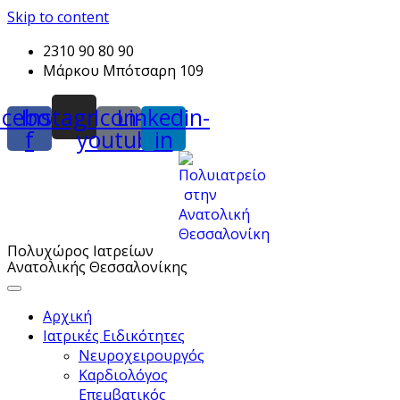
Skip to content
2310 90 80 90
Μάρκου Μπότσαρη 109
acebook-
Instagram
Icon-
Linkedin-
f
youtube
in
Πολυχώρος Ιατρείων
Ανατολικής Θεσσαλονίκης
Αρχική
Ιατρικές Ειδικότητες
Νευροχειρουργός
Καρδιολόγος
Επεμβατικός