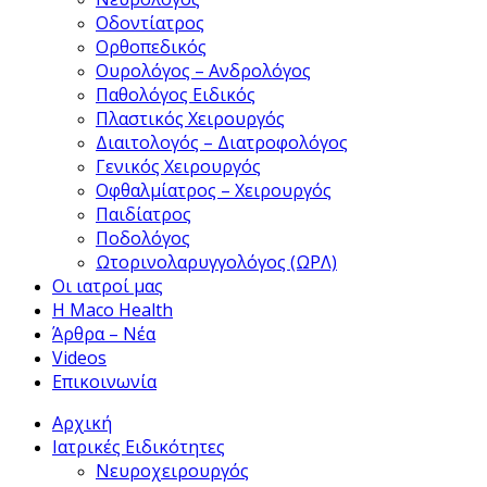
Οδοντίατρος
Ορθοπεδικός
Ουρολόγος – Ανδρολόγος
Παθολόγος Ειδικός
Πλαστικός Χειρουργός
Διαιτολογός – Διατροφολόγος
Γενικός Χειρουργός
Οφθαλμίατρος – Χειρουργός
Παιδίατρος
Ποδολόγος
Ωτορινολαρυγγολόγος (ΩΡΛ)
Οι ιατροί μας
Η Maco Health
Άρθρα – Νέα
Videos
Επικοινωνία
Αρχική
Ιατρικές Ειδικότητες
Νευροχειρουργός