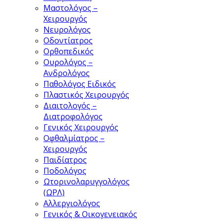
Μαστολόγος –
Χειρουργός
Νευρολόγος
Οδοντίατρος
Ορθοπεδικός
Ουρολόγος –
Ανδρολόγος
Παθολόγος Ειδικός
Πλαστικός Χειρουργός
Διαιτολογός –
Διατροφολόγος
Γενικός Χειρουργός
Οφθαλμίατρος –
Χειρουργός
Παιδίατρος
Ποδολόγος
Ωτορινολαρυγγολόγος
(ΩΡΛ)
Αλλεργιολόγος
Γενικός & Οικογενειακός