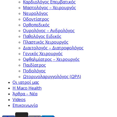
Καρδιολόγος Επεμβατικός
Μαστολόγος – Χειρουργός
Νευρολόγος
Οδοντίατρος
Ορθοπεδικός
Ουρολόγος – Ανδρολόγος
Παθολόγος Ειδικός
Πλαστικός Χειρουργός
Διαιτολογός – Διατροφολόγος
Γενικός Χειρουργός
Οφθαλμίατρος – Χειρουργός
Παιδίατρος
Ποδολόγος
Ωτορινολαρυγγολόγος (ΩΡΛ)
Οι ιατροί μας
Η Maco Health
Άρθρα – Νέα
Videos
Επικοινωνία