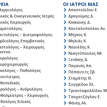
ΡΕΙΑ
ΟΙ ΙΑΤΡΟΙ ΜΑΣ
λεργιολόγος
Αποστολίδου Ε.
νικός & Οικογενειακός Ιατρός
Δραγούμης Δ.
νικός Χειρουργός
Κοκκώνης Δ.
ρματολόγος
Κουταλοπούλου Αν.
αιτολόγος – Διατροφολόγος
Μήγκος Κ.
ρδιολόγος Επεμβατικός
Μηλιάς Κ.
στολόγος – Χειρουργός
Νεανίδης Κ.
αστού
Νικητόπουλος Αθ.
υρολόγος
Ξενάκης Δ.
υροχειρουργός
Παγανός Απ.
κολόγος – Παθολόγος
Πόπαντιτς Σβ.
οντίατρος
Σταμάτης Θ.
θοπεδικός
Συγγρίδου Ελ.
ρολόγος – Ανδρολόγος
Τριανταφυλλίδου Μ
θαλμίατρος – Χειρουργός
Τσοχατζόγλου Ε.
θολόγος Ειδικός
Φάνης Αλ.