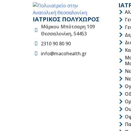
ΙΑΤ
Αλ
ΙΑΤΡΙΚΟΣ ΠΟΛΥΧΩΡΟΣ
Γε
Μάρκου Μπότσαρη 109
Γε
Θεσσαλονίκη, 54453
Δε
Δι
2310 90 80 90
Κα
info@macohealth.gr
Μα
Μ
Νε
Νε
Ογ
Οδ
Ορ
Ου
Οφ
Πα